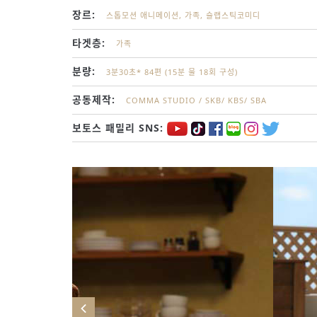
장르:
스톱모션 애니메이션, 가족, 슬랩스틱코미디
타겟층:
가족
분량:
3분30초* 84편 (15분 물 18회 구성)
공동제작:
COMMA STUDIO / SKB/ KBS/ SBA
보토스 패밀리 SNS: