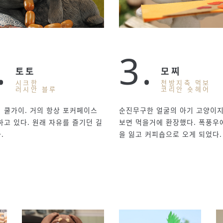
.
3.
토토
모찌
시크한
천방지축 먹보
러시안 블루
코리안 숏헤어
 쿨가이. 거의 항상 포커페이스
순진무구한 얼굴의 아기 고양이지
하고 있다. 원래 자유를 즐기던 길
보면 먹을거에 환장했다. 폭풍우
.
을 잃고 커피숍으로 오게 되었다.