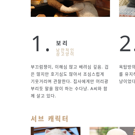
1.
2
보리
낭만적인
샴고양이
부끄럼쟁이, 이해심 많고 배려심 깊음. 겁
옥탑방의
은 많지만 호기심도 많아서 조심스럽게
를 유지
기웃거리며 관찰한다. 집사에게만 어리광
냥이었다
부리듯 말을 많이 하는 수다냥. A씨와 함
께 살고 있다.
서브 캐릭터