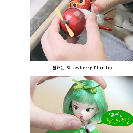
올해는 Strawberry Christm..