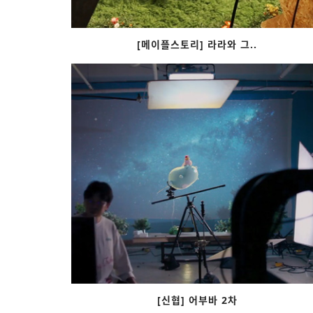
[메이플스토리] 라라와 그..
[신협] 어부바 2차