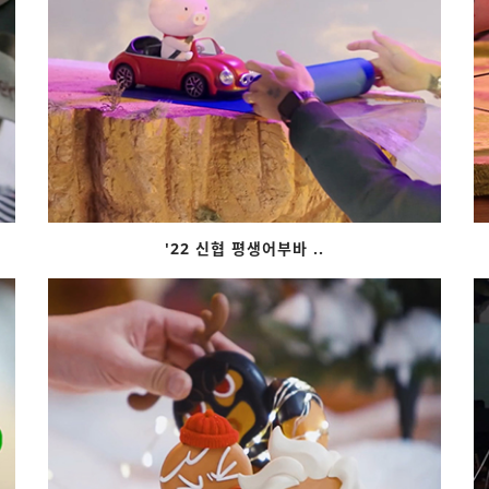
'22 신협 평생어부바 ..