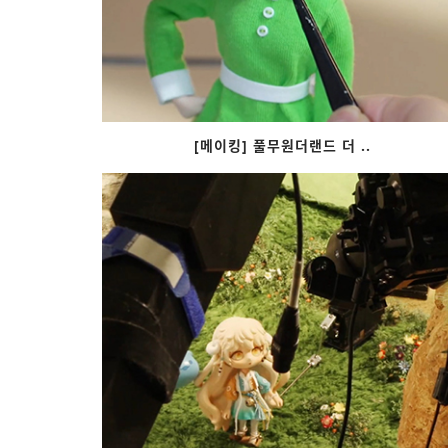
[메이킹] 풀무원더랜드 더 ..